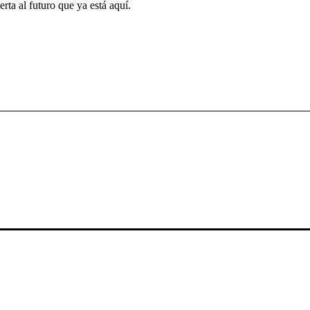
ta al futuro que ya está aquí.
presas líderes de Baleares generan conexiones estratégicas, impulsan s