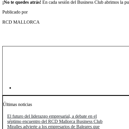
¡No te quedes atrás!
En cada sesión del Business Club abrimos la puer
Publicado por
RCD MALLORCA
RCD Mallorca Business Club
El RCD Mallorca Business Club es el punto de encuentro donde las em
premium.
businessclub@rcdmallorca.es
Últimas noticias
El futuro del liderazgo empresarial, a debate en el
séptimo encuentro del RCD Mallorca Business Club
Miralles advierte a los empresarios de Baleares que