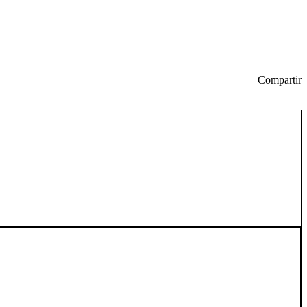
Compartir
u visibilidad y acceden a oportunidades únicas en un entorno