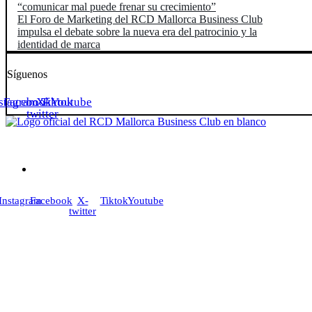
“comunicar mal puede frenar su crecimiento”
El Foro de Marketing del RCD Mallorca Business Club
impulsa el debate sobre la nueva era del patrocinio y la
identidad de marca
Síguenos
stagram
Facebook
X-
Tiktok
Youtube
twitter
Tu puerta al networking empresarial. Red de oportunidades impulsad
businessclub@rcdmallorca.es
Instagram
Facebook
X-
Tiktok
Youtube
twitter
PÁGINA
El Club
Beneficios
Próximos eventos