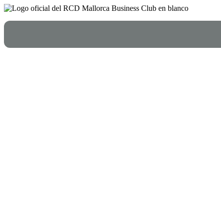
Ir
al
contenido